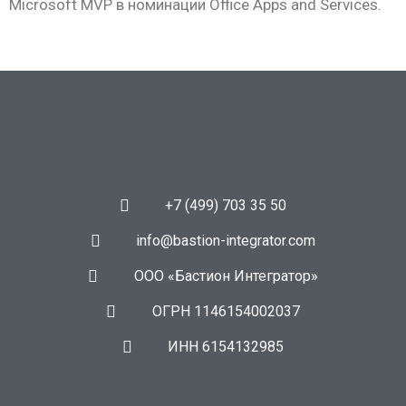
Microsoft MVP в номинации Office Apps and Services.
+7 (499) 703 35 50
info@bastion-integrator.com
ООО «Бастион Интегратор»
ОГРН 1146154002037
ИНН 6154132985