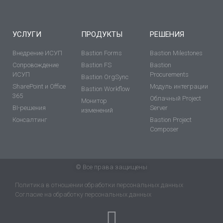
УСЛУГИ
ПРОДУКТЫ
РЕШЕНИЯ
Внедрение ИСУП
Bastion Forms
Bastion Milestones
Сопровождение
Bastion FS
Bastion
ИСУП
Procurements
Bastion OrgSync
SharePoint и Office
Модуль интеграции
Bastion Workflow
365
Облачный Project
Монитор
BI-решения
Server
изменений
Консалтинг
Bastion Project
Composer
© Все права защищены
Политика в отношении обработки персональных данных
Согласие на обработку персональных данных