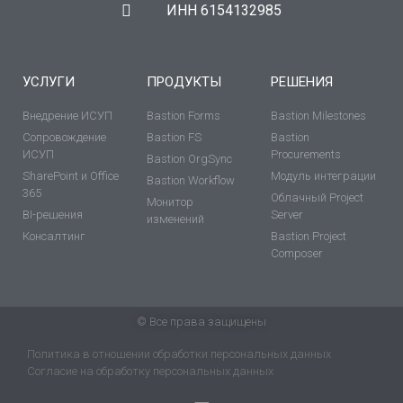
ИНН 6154132985
УСЛУГИ
ПРОДУКТЫ
РЕШЕНИЯ
Внедрение ИСУП
Bastion Forms
Bastion Milestones
Сопровождение
Bastion FS
Bastion
ИСУП
Procurements
Bastion OrgSync
SharePoint и Office
Модуль интеграции
Bastion Workflow
365
Облачный Project
Монитор
BI-решения
Server
изменений
Консалтинг
Bastion Project
Composer
© Все права защищены
Политика в отношении обработки персональных данных
Согласие на обработку персональных данных