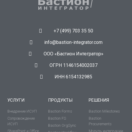
+7 (499) 703 35 50
info@bastion-integrator.com
ООО «Бастион Интегратор»
ОГРН 1146154002037
ИНН 6154132985
УСЛУГИ
ПРОДУКТЫ
РЕШЕНИЯ
Внедрение ИСУП
Bastion Forms
Bastion Milestones
Сопровождение
Bastion FS
Bastion
ИСУП
Procurements
Bastion OrgSync
SharePoint и Office
Модуль интеграции