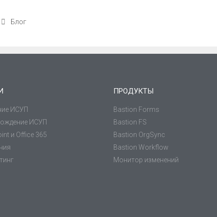
Блог
И
ПРОДУКТЫ
ние ИСУП
Bastion Forms
ождение ИСУП
Bastion FS
int и Office 365
Bastion OrgSync
ения
Bastion Workflow
тинг
Монитор изменений