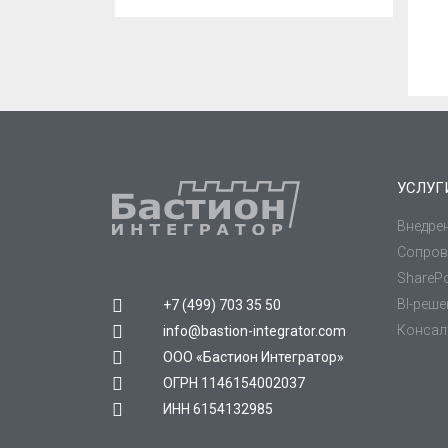
УСЛУГ
Внедре
Сопров
SharePo
BI-реш
+7 (499) 703 35 50
Консал
info@bastion-integrator.com
ООО «Бастион Интегратор»
ОГРН 1146154002037
ИНН 6154132985