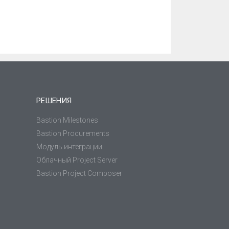
РЕШЕНИЯ
Bastion Milestones
Bastion Procurements
Модуль интеграции
Облачный Project Server
Bastion Project Composer