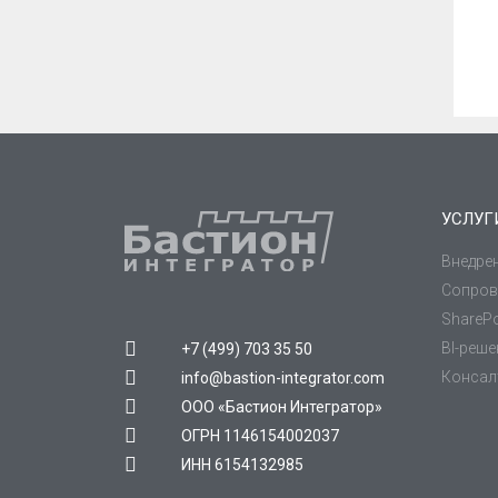
УСЛУГ
Внедре
Сопров
SharePo
BI-реш
+7 (499) 703 35 50
Консал
info@bastion-integrator.com
ООО «Бастион Интегратор»
ОГРН 1146154002037
ИНН 6154132985