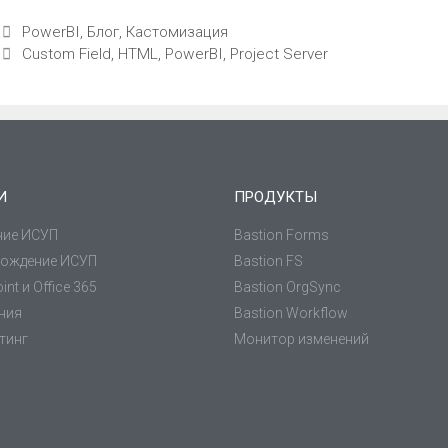
PowerBI
,
Блог
,
Кастомизация
Custom Field
,
HTML
,
PowerBI
,
Project Server
И
ПРОДУКТЫ
ние ИСУП
Bastion Forms
ождение ИСУП
Bastion FS
int и Office 365
Bastion OrgSync
ения
Bastion Workflow
тинг
Монитор изменений